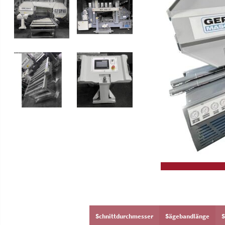
Gleitschleifmaschinen
Hochleistungskreissägen
Drehmaschinen
GERD WOLFF
Schnittdurchmesser
Sägebandlänge
S