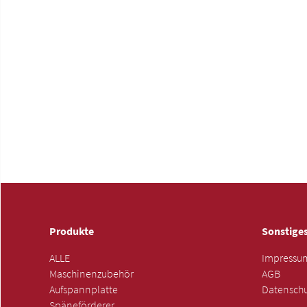
Produkte
Sonstige
ALLE
Impressu
Maschinenzubehör
AGB
Aufspannplatte
Datenschu
Späneförderer