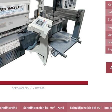
Kat
Fab
Zu
La
Lie
Fra
Pre
GERD WOLFF - KLY 2DT 650
chnittbreite
Schnittbereich bei 90° - rund
Schnittbereich bei 90° - quad