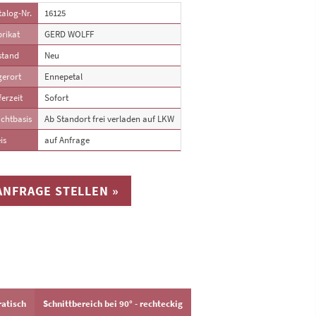
alog-Nr.
16125
rikat
GERD WOLFF
stand
Neu
gerort
Ennepetal
ferzeit
Sofort
chtbasis
Ab Standort frei verladen auf LKW
is
auf Anfrage
ANFRAGE STELLEN »
ratisch
Schnittbereich bei 90° - rechteckig