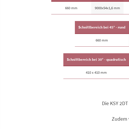
660 mm
9000x54x1,6 mm
Schnittbereich bei 45° - rund
660 mm
Schnittbereich bei 30° - quadratisch
410 x 410 mm
Die KSY 2DT 
Zudem v