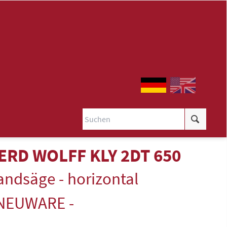
ERD WOLFF KLY 2DT 650
and­säge - horizontal
 NEUWARE -