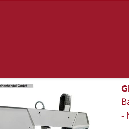
G
B
-