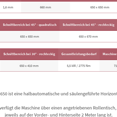
1,6 mm
660 mm
650 x 650 mm
Schnittbereich bei 45° - quadratisch
Schnittbereich bei 45° - rechteckig
650 x 650 mm
650 x 670 mm
Schnittbereich bei 30° - rechteckig
Gesamtleistungsbedarf
Maschine
650 x 410 mm
5,5 kW / 2775 Nm
71
650 ist eine halb­automatische und säulengeführte Horizon
erfügt die Maschine über einen angetriebenen Rollentisch,
jeweils auf der Vorder- und Hinterseite 2 Meter lang ist.