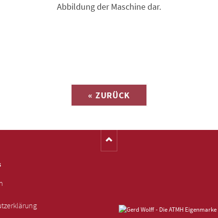
Abbildung der Maschine dar.
Anfrage zu
« ZURÜCK
(Katalog-Nr. 16125)
s
m
tzerklärung