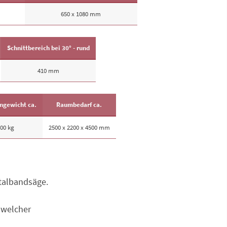
650 x 1080 mm
Schnittbereich bei 30° - rund
410 mm
ngewicht ca.
Raumbedarf ca.
00 kg
2500 x 2200 x 4500 mm
talband­säge.
 welcher