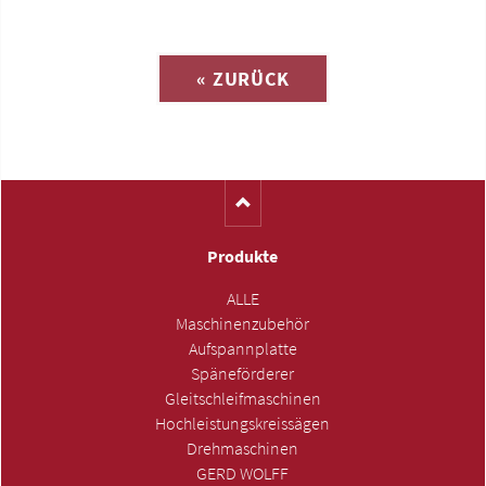
Anfrage zu
« ZURÜCK
(Katalog-Nr. S1457)
Produkte
ALLE
Maschinenzubehör
Aufspannplatte
Späneförderer
Gleitschleifmaschinen
Hochleistungskreissägen
Drehmaschinen
GERD WOLFF