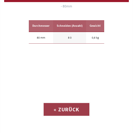
- 80mm
Durchmesser
Schneiden (Anzahl)
Gewicht
80 mm
8 0
0,6 kg
Anfrage zu
« ZURÜCK
(Katalog-Nr. S1449)