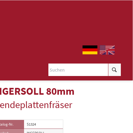
NGERSOLL 80mm
ende­plattenfräser
alog-Nr.
S1324