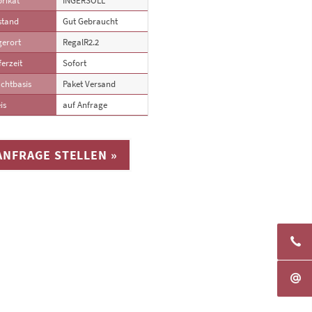
rikat
INGERSOLL
stand
Gut Gebraucht
gerort
RegalR2.2
ferzeit
Sofort
chtbasis
Paket Versand
is
auf Anfrage
ANFRAGE STELLEN »