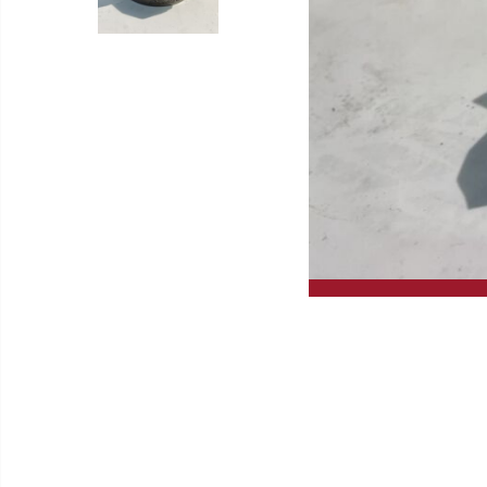
Gleitschleifmaschinen
Hochleistungskreissägen
Drehmaschinen
GERD WOLFF