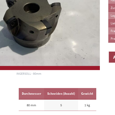
Fab
Zu
La
Lie
Fra
Pre
INGERSOLL - 80mm
Durchmesser
Schneiden (Anzahl)
Gewicht
80 mm
5
1 kg