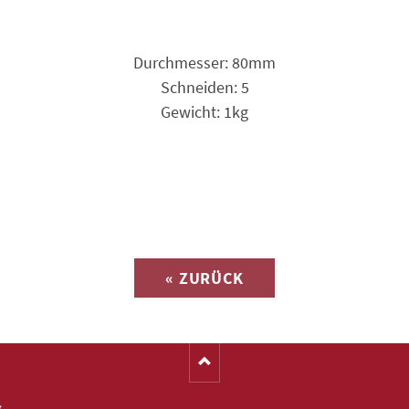
Durchmesser: 80mm
Schneiden: 5
Gewicht: 1kg
Anfrage zu
« ZURÜCK
(Katalog-Nr. S1324)
s