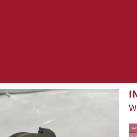
I
W
Kat