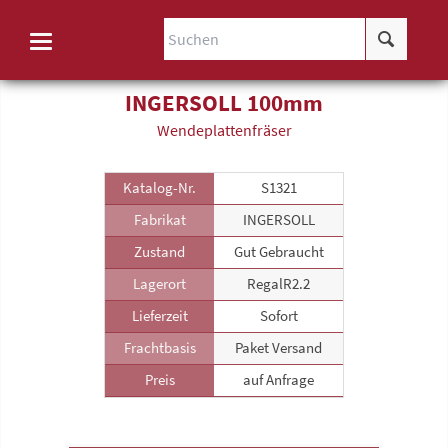
INGERSOLL 100mm
Wende­plattenfräser
Katalog-Nr.
S1321
Fabrikat
INGERSOLL
Zustand
Gut Gebraucht
Lagerort
RegalR2.2
Lieferzeit
Sofort
Frachtbasis
Paket Versand
Preis
auf Anfrage