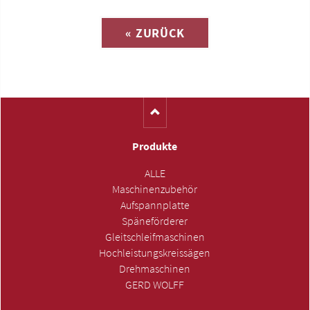
« ZURÜCK
(Katalog-Nr. S1321)
Produkte
ALLE
Maschinenzubehör
Aufspannplatte
Späneförderer
Gleitschleifmaschinen
Hochleistungskreissägen
Drehmaschinen
GERD WOLFF