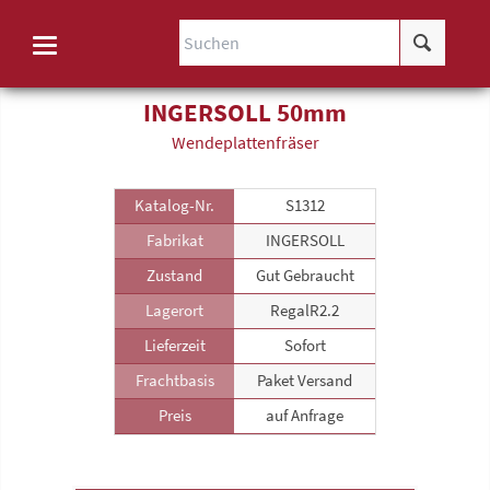
INGERSOLL 50mm
Wende­plattenfräser
Katalog-Nr.
S1312
Fabrikat
INGERSOLL
Zustand
Gut Gebraucht
Lagerort
RegalR2.2
Lieferzeit
Sofort
Frachtbasis
Paket Versand
Preis
auf Anfrage