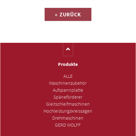
« ZURÜCK
(Katalog-Nr. S1312)
Produkte
ALLE
Maschinenzubehör
Aufspannplatte
Späneförderer
Gleitschleifmaschinen
Hochleistungskreissägen
Drehmaschinen
GERD WOLFF