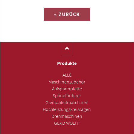
« ZURÜCK
(Katalog-Nr. S1290)
Produkte
ALLE
Maschinenzubehör
Aufspannplatte
Späneförderer
Gleitschleifmaschinen
Hochleistungskreissägen
Drehmaschinen
GERD WOLFF