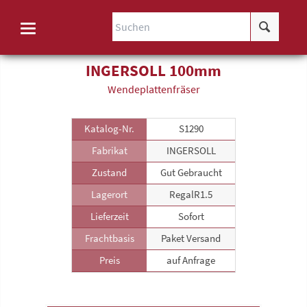
INGERSOLL 100mm
Wende­plattenfräser
Katalog-Nr.
S1290
Fabrikat
INGERSOLL
Zustand
Gut Gebraucht
Lagerort
RegalR1.5
Lieferzeit
Sofort
Frachtbasis
Paket Versand
Preis
auf Anfrage