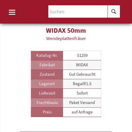
WIDAX 50mm
Wende­plattenfräser
Katalog-Nr.
S1259
Fabrikat
WIDAX
Zustand
Gut Gebraucht
Lagerort
RegalR1.5
Lieferzeit
Sofort
Frachtbasis
Paket Versand
Preis
auf Anfrage