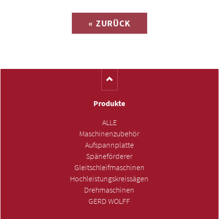
« ZURÜCK
(Katalog-Nr. S1259)
Produkte
ALLE
Maschinenzubehör
Aufspannplatte
Späneförderer
Gleitschleifmaschinen
Hochleistungskreissägen
Drehmaschinen
GERD WOLFF