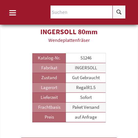
INGERSOLL 80mm
Wende­plattenfräser
Katalog-Nr.
S1246
Fabrikat
INGERSOLL
Zustand
Gut Gebraucht
Lagerort
RegalR1.5
Lieferzeit
Sofort
Frachtbasis
Paket Versand
Preis
auf Anfrage