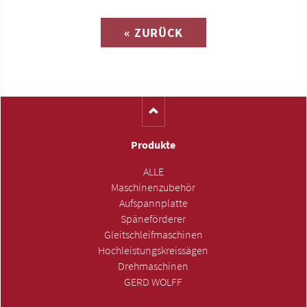
« ZURÜCK
(Katalog-Nr. S1246)
Produkte
ALLE
Maschinenzubehör
Aufspannplatte
Späneförderer
Gleitschleifmaschinen
Hochleistungskreissägen
Drehmaschinen
GERD WOLFF