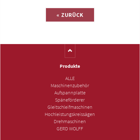
« ZURÜCK
(Katalog-Nr. S1237)
Produkte
ALLE
Maschinenzubehör
Aufspannplatte
Späneförderer
Gleitschleifmaschinen
Hochleistungskreissägen
Drehmaschinen
GERD WOLFF