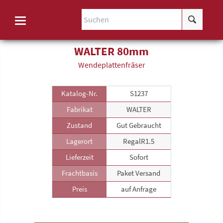
WALTER 80mm
Wende­plattenfräser
Katalog-Nr.
S1237
Fabrikat
WALTER
Zustand
Gut Gebraucht
Lagerort
RegalR1.5
Lieferzeit
Sofort
Frachtbasis
Paket Versand
Preis
auf Anfrage