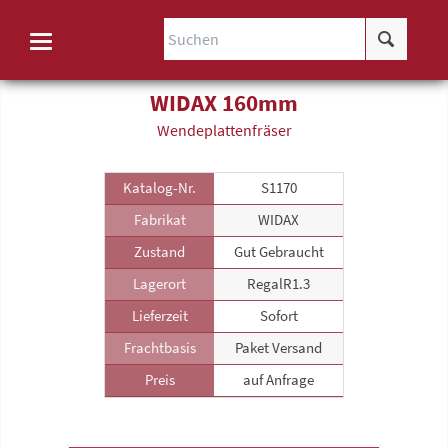
WIDAX 160mm
Wende­plattenfräser
Katalog-Nr.
S1170
Fabrikat
WIDAX
Zustand
Gut Gebraucht
Lagerort
RegalR1.3
Lieferzeit
Sofort
Frachtbasis
Paket Versand
Preis
auf Anfrage