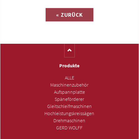
« ZURÜCK
(Katalog-Nr. S1170)
Produkte
ALLE
Maschinenzubehör
Aufspannplatte
Späneförderer
Gleitschleifmaschinen
Hochleistungskreissägen
Drehmaschinen
GERD WOLFF