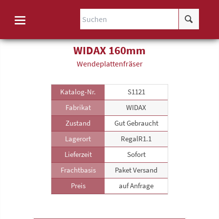
WIDAX 160mm
Wende­plattenfräser
Katalog-Nr.
S1121
Fabrikat
WIDAX
Zustand
Gut Gebraucht
Lagerort
RegalR1.1
Lieferzeit
Sofort
Frachtbasis
Paket Versand
Preis
auf Anfrage