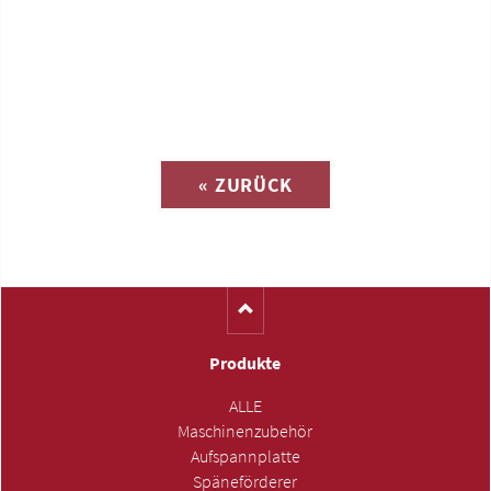
Anfrage zu
« ZURÜCK
(Katalog-Nr. S1121)
Produkte
ALLE
Maschinenzubehör
Aufspannplatte
Späneförderer