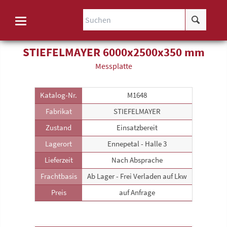
STIEFELMAYER 6000x2500x350 mm
Mess­platte
Katalog-Nr.
M1648
Fabrikat
STIEFELMAYER
Zustand
Einsatzbereit
Lagerort
Ennepetal - Halle 3
Lieferzeit
Nach Absprache
Frachtbasis
Ab Lager - Frei Verladen auf Lkw
Preis
auf Anfrage