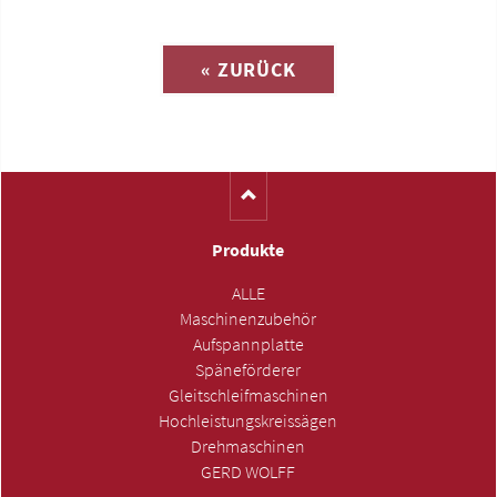
Anfrage zu
« ZURÜCK
(Katalog-Nr. M1648)
Produkte
ALLE
Maschinenzubehör
Aufspannplatte
Späneförderer
Gleitschleifmaschinen
Hochleistungskreissägen
Drehmaschinen
GERD WOLFF