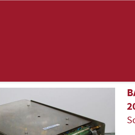
B
2
S