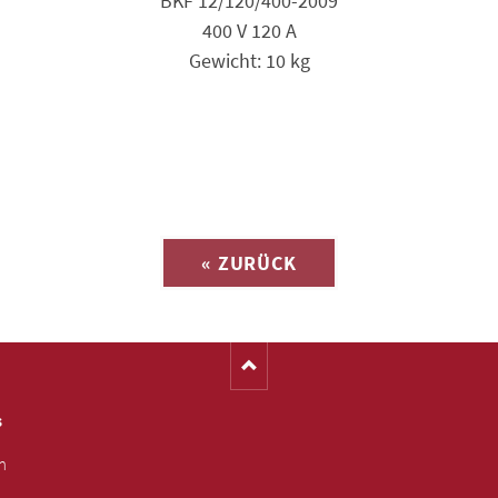
BKF 12/120/400-2009
400 V 120 A
Gewicht: 10 kg
Anfrage zu
« ZURÜCK
(Katalog-Nr. M1562)
s
m