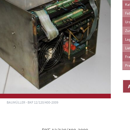
Kat
Fab
Ur
Zu
La
Lie
Fra
Pre
BAUMÜLLER - BKF 12/120/400-2009