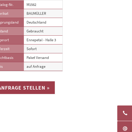
alog-Nr.
M1562
rikat
BAUMÜLLER
sprungsland
Deutschland
stand
Gebraucht
gerort
Ennepetal - Halle 3
ferzeit
Sofort
chtbasis
Paket Versand
is
auf Anfrage
ANFRAGE STELLEN »