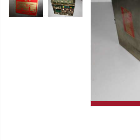
Gleitschleifmaschinen
Hochleistungskreissägen
Drehmaschinen
GERD WOLFF