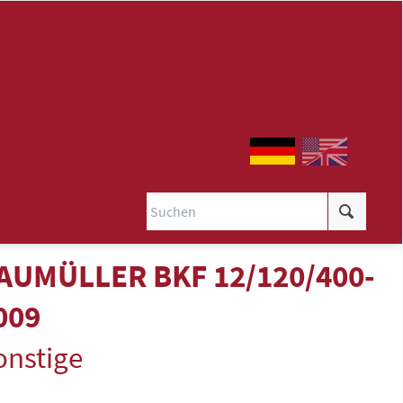
AUMÜLLER BKF 12/120/400-
009
onstige