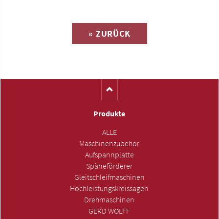
Anfrage zu
« ZURÜCK
(Katalog-Nr. M1557)
Produkte
ALLE
Maschinenzubehör
Aufspannplatte
Späneförderer
Gleitschleifmaschinen
Hochleistungskreissägen
Drehmaschinen
GERD WOLFF