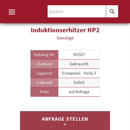
Induktionserhitzer HP2
Sonstige
Katalog-Nr.
M1557
Zustand
Gebraucht
Lagerort
Ennepetal - Halle 3
Lieferzeit
Sofort
Preis
auf Anfrage
ANFRAGE STELLEN
»