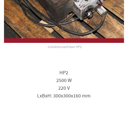
- Induktionserhitzer HP2
HP2
2500 W
220 V
LxBxH: 300x300x160 mm