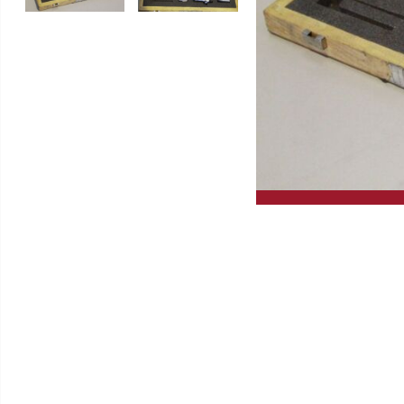
Gleitschleifmaschinen
Hochleistungskreissägen
Drehmaschinen
GERD WOLFF