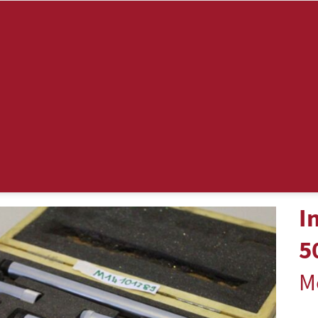
I
5
M