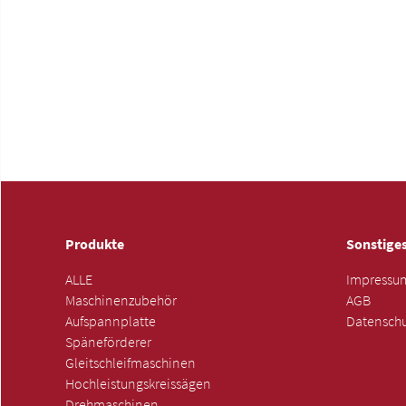
Produkte
Sonstige
ALLE
Impressu
Maschinenzubehör
AGB
Aufspannplatte
Datenschu
Späneförderer
Gleitschleifmaschinen
Hochleistungskreissägen
Drehmaschinen