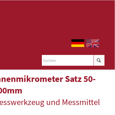
nnenmikrometer Satz 50-
00mm
esswerkzeug und Messmittel