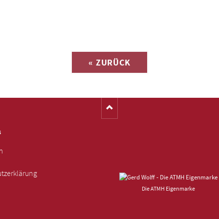
Anfrage zu
« ZURÜCK
(Katalog-Nr. M1389)
s
m
tzerklärung
Die ATMH Eigenmarke