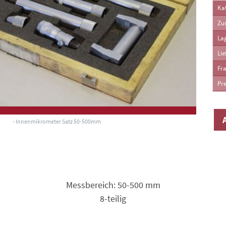
Kat
Zu
La
Lie
Fra
Pre
- Innenmikrometer Satz 50-500mm
Messbereich: 50-500 mm
8-teilig