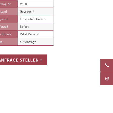
alog-Nr.
M1389
stand
Gebraucht
gerort
Ennepetal - Halle 3
ferzeit
Sofort
chtbasis
Paket Versand
is
auf Anfrage
ANFRAGE STELLEN »