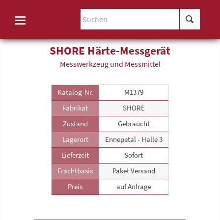
SHORE Härte-Messgerät
Messwerkzeug und Messmittel
Katalog-Nr.
M1379
Fabrikat
SHORE
Zustand
Gebraucht
Lagerort
Ennepetal - Halle 3
Lieferzeit
Sofort
Frachtbasis
Paket Versand
Preis
auf Anfrage