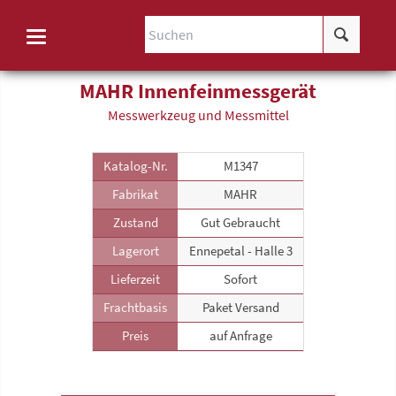
MAHR Innenfeinmessgerät
Messwerkzeug und Messmittel
Katalog-Nr.
M1347
Fabrikat
MAHR
Zustand
Gut Gebraucht
Lagerort
Ennepetal - Halle 3
Lieferzeit
Sofort
Frachtbasis
Paket Versand
Preis
auf Anfrage