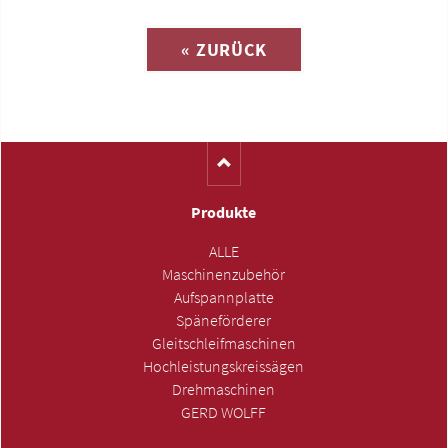
« ZURÜCK
(Katalog-Nr. M0764)
Produkte
ALLE
Maschinenzubehör
Aufspannplatte
Späneförderer
Gleitschleifmaschinen
Hochleistungskreissägen
Drehmaschinen
GERD WOLFF