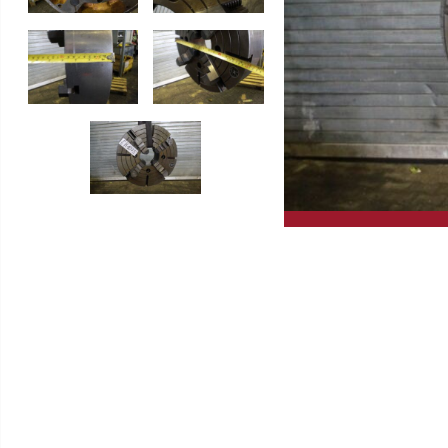
Gleitschleifmaschinen
Hochleistungskreissägen
Drehmaschinen
GERD WOLFF