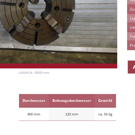
Fab
Zu
La
Lie
Fra
Pre
JIANHUA - Ø400 mm
Durchmesser
Bohrungsdurchmesser
Gewicht
400 mm
120 mm
ca. 55 kg