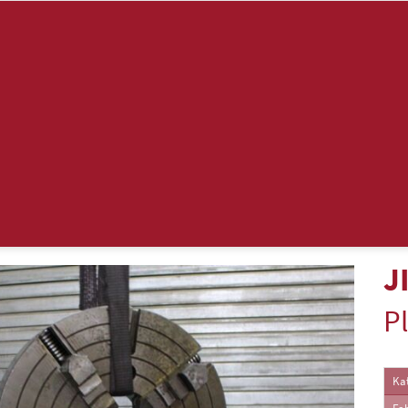
J
P
Kat