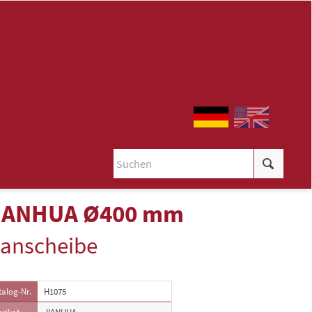
IANHUA Ø400 mm
lanscheibe
alog-Nr.
H1075