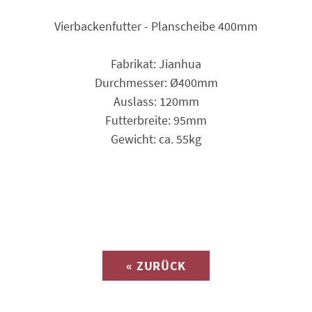
Vierbackenfutter - Planscheibe 400mm
Fabrikat: Jianhua
Durchmesser: Ø400mm
Auslass: 120mm
Futter­breite: 95mm
Gewicht: ca. 55kg
Anfrage zu
« ZURÜCK
(Katalog-Nr. H1075)