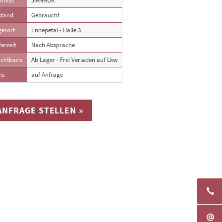
rikat
JIANHUA
stand
Gebraucht
gerort
Ennepetal - Halle 3
ferzeit
Nach Absprache
chtbasis
Ab Lager - Frei Verladen auf Lkw
is
auf Anfrage
ANFRAGE STELLEN »