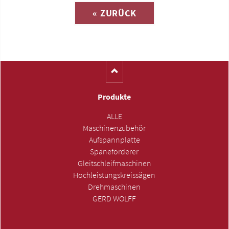
« ZURÜCK
(Katalog-Nr. FIX40)
Produkte
ALLE
Maschinenzubehör
Aufspannplatte
Späneförderer
Gleitschleifmaschinen
Hochleistungskreissägen
Drehmaschinen
GERD WOLFF