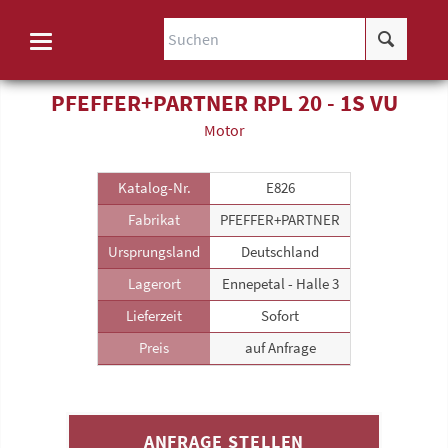
PFEFFER+PARTNER RPL 20 - 1S VU
Motor
Katalog-Nr.
E826
Fabrikat
PFEFFER+PARTNER
Ursprungsland
Deutschland
Lagerort
Ennepetal - Halle 3
Lieferzeit
Sofort
Preis
auf Anfrage
ANFRAGE STELLEN