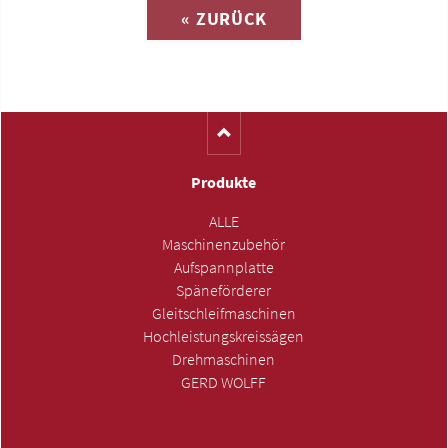
« ZURÜCK
(Katalog-Nr. E826)
Produkte
ALLE
Maschinenzubehör
Aufspannplatte
Späneförderer
Gleitschleifmaschinen
Hochleistungskreissägen
Drehmaschinen
GERD WOLFF