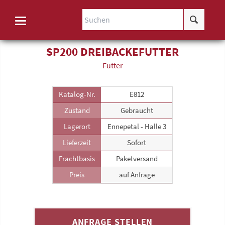
SP200 DREIBACKEFUTTER
Futter
Katalog-Nr.
E812
Zustand
Gebraucht
Lagerort
Ennepetal - Halle 3
Lieferzeit
Sofort
Frachtbasis
Paketversand
Preis
auf Anfrage
ANFRAGE STELLEN