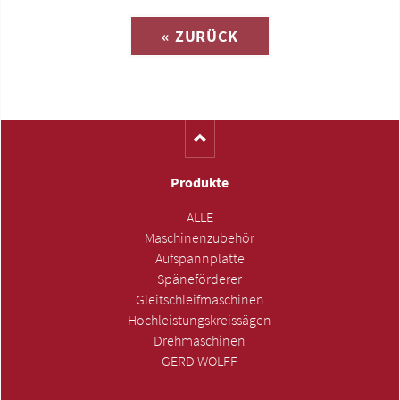
« ZURÜCK
(Katalog-Nr. E812)
Produkte
ALLE
Maschinenzubehör
Aufspannplatte
Späneförderer
Gleitschleifmaschinen
Hochleistungskreissägen
Drehmaschinen
GERD WOLFF