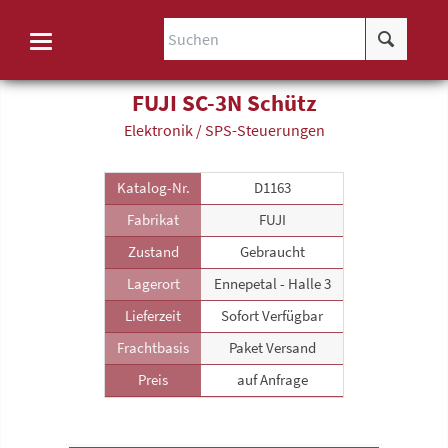
FUJI SC-3N Schütz
Elektronik / SPS-Steuerungen
Katalog-Nr.
D1163
Fabrikat
FUJI
Zustand
Gebraucht
Lagerort
Ennepetal - Halle 3
Lieferzeit
Sofort Verfügbar
Frachtbasis
Paket Versand
Preis
auf Anfrage