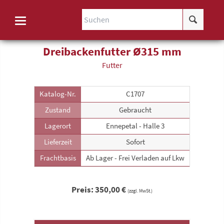
Dreibackenfutter Ø315 mm
Futter
Katalog-Nr.
C1707
Zustand
Gebraucht
Lagerort
Ennepetal - Halle 3
Lieferzeit
Sofort
Frachtbasis
Ab Lager - Frei Verladen auf Lkw
Preis: 350,00 €
(zzgl. MwSt.)