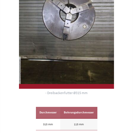
- Dreibackenfutter Ø315 mm
Durchmesser
Bohrungsdurchmesser
315 mm
115 mm