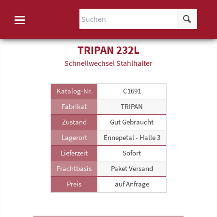
TRIPAN 232L
Schnellwechsel Stahlhalter
Katalog-Nr.
C1691
Fabrikat
TRIPAN
Zustand
Gut Gebraucht
Lagerort
Ennepetal - Halle 3
Lieferzeit
Sofort
Frachtbasis
Paket Versand
Preis
auf Anfrage