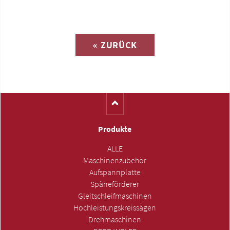
Anfrage zu
« ZURÜCK
(Katalog-Nr. C1691)
Produkte
ALLE
Maschinenzubehör
Aufspannplatte
Späneförderer
Gleitschleifmaschinen
Hochleistungskreissägen
Drehmaschinen