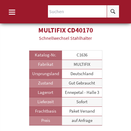
MULTIFIX CD40170
Schnellwechsel Stahlhalter
Katalog-Nr.
C1636
Fabrikat
MULTIFIX
Ursprungsland
Deutschland
Zustand
Gut Gebraucht
Lagerort
Ennepetal - Halle 3
Lieferzeit
Sofort
Frachtbasis
Paket Versand
Preis
auf Anfrage