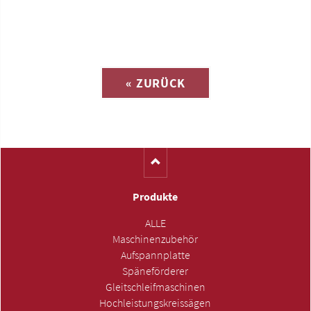
Anfrage zu
« ZURÜCK
(Katalog-Nr. C1636)
Produkte
ALLE
Maschinenzubehör
Aufspannplatte
Späneförderer
Gleitschleifmaschinen
Hochleistungskreissägen