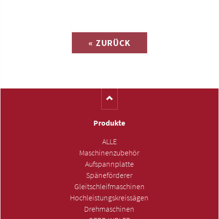
Anfrage zu
« ZURÜCK
(Katalog-Nr. C1630)
Produkte
ALLE
Maschinenzubehör
Aufspannplatte
Späneförderer
Gleitschleifmaschinen
Hochleistungskreissägen
Drehmaschinen