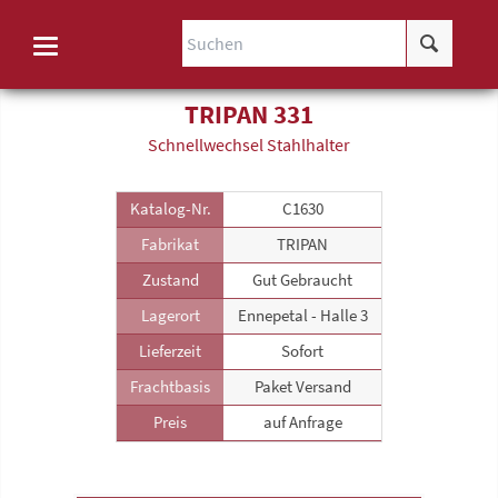
TRIPAN 331
Schnellwechsel Stahlhalter
Katalog-Nr.
C1630
Fabrikat
TRIPAN
Zustand
Gut Gebraucht
Lagerort
Ennepetal - Halle 3
Lieferzeit
Sofort
Frachtbasis
Paket Versand
Preis
auf Anfrage