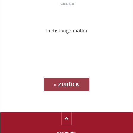
- CD32150
Drehstangenhalter
Anfrage zu
« ZURÜCK
(Katalog-Nr. C1568)