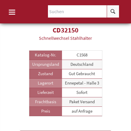
CD32150
Schnellwechsel Stahlhalter
Katalog-Nr.
C1568
Ursprungsland
Deutschland
Zustand
Gut Gebraucht
Lagerort
Ennepetal - Halle 3
Lieferzeit
Sofort
Frachtbasis
Paket Versand
Preis
auf Anfrage