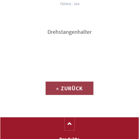
TRIPAN - 344
Drehstangenhalter
Anfrage zu
« ZURÜCK
(Katalog-Nr. C1553)