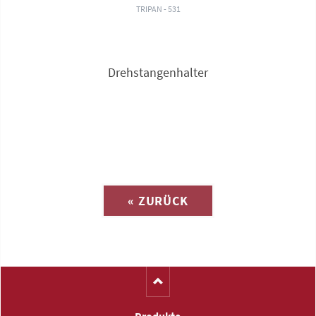
TRIPAN - 531
Drehstangenhalter
Anfrage zu
« ZURÜCK
(Katalog-Nr. C1522)