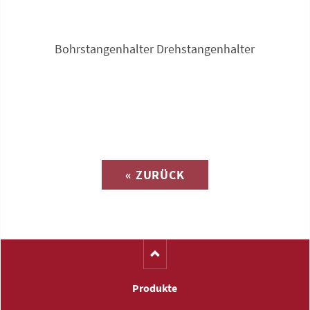
Bohrstangenhalter Drehstangenhalter
Anfrage zu
« ZURÜCK
(Katalog-Nr. C1515)
Produkte