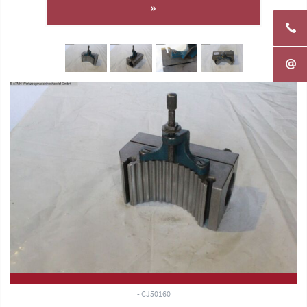
»
- CJ50160