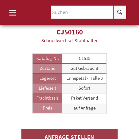
CJ50160
Schnellwechsel Stahlhalter
Katalog-Nr.
C1515
Zustand
Gut Gebraucht
Lagerort
Ennepetal - Halle 3
Lieferzeit
Sofort
Frachtbasis
Paket Versand
Preis
auf Anfrage
ANFRAGE STELLEN