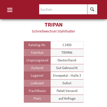
TRIPAN
Schnellwechsel Stahlhalter
Katalog-Nr.
C1450
Fabrikat
TRIPAN
Ursprungsland
Deutschland
Zustand
Gut Gebraucht
Lagerort
Ennepetal - Halle 3
Lieferzeit
Sofort
Frachtbasis
Paket Versand
Preis
auf Anfrage