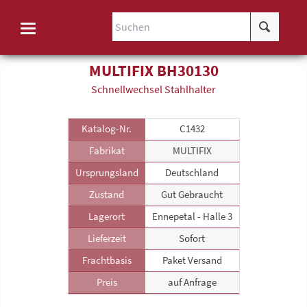
MULTIFIX BH30130
Schnellwechsel Stahlhalter
Katalog-Nr.
C1432
Fabrikat
MULTIFIX
Ursprungsland
Deutschland
Zustand
Gut Gebraucht
Lagerort
Ennepetal - Halle 3
Lieferzeit
Sofort
Frachtbasis
Paket Versand
Preis
auf Anfrage