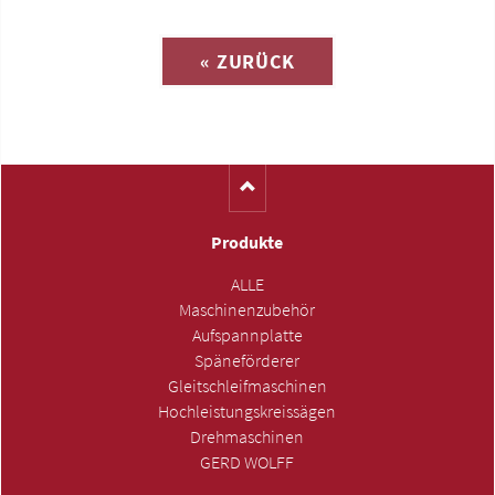
Anfrage zu
« ZURÜCK
(Katalog-Nr. C1174)
Produkte
ALLE
Maschinenzubehör
Aufspannplatte
Späneförderer
Gleitschleifmaschinen
Hochleistungskreissägen
Drehmaschinen
GERD WOLFF