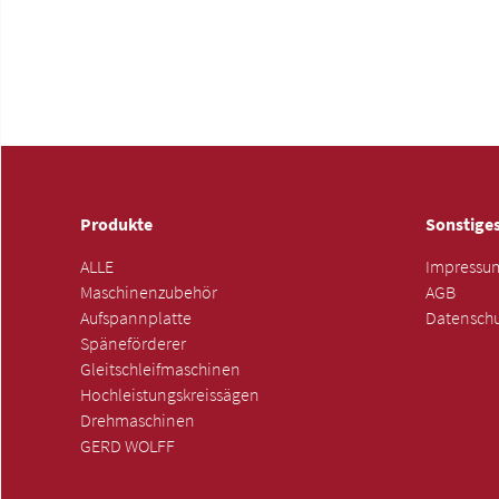
Produkte
Sonstige
ALLE
Impressu
Maschinenzubehör
AGB
Aufspannplatte
Datenschu
Späneförderer
Gleitschleifmaschinen
Hochleistungskreissägen
Drehmaschinen
GERD WOLFF