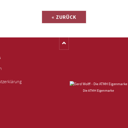
Anfrage zu
« ZURÜCK
(Katalog-Nr. C1149)
s
m
tzerklärung
Die ATMH Eigenmarke