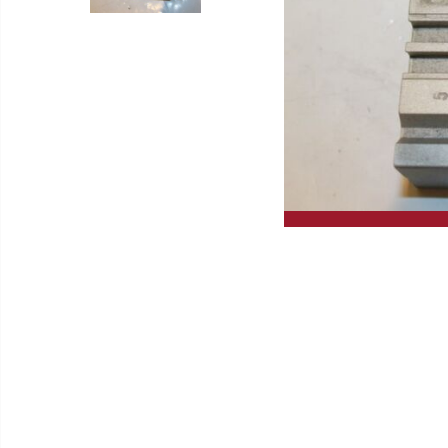
Gleitschleifmaschinen
Hochleistungskreissägen
Drehmaschinen
GERD WOLFF