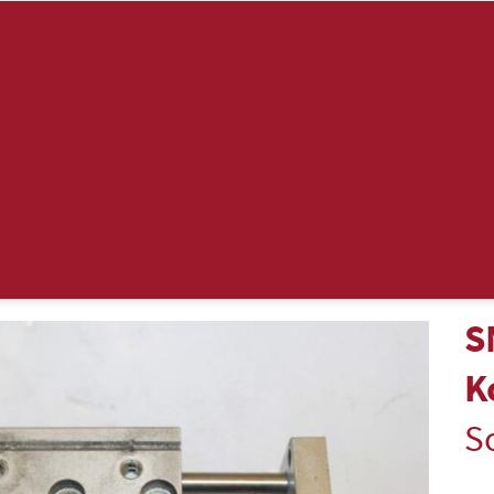
S
K
S