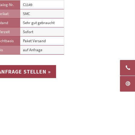
alog-Nr.
C1149
rikat
SMC
stand
Sehr gut gebraucht
ferzeit
Sofort
chtbasis
Paket Versand
is
auf Anfrage
ANFRAGE STELLEN »