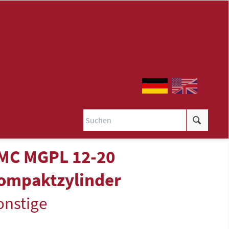
MC MGPL 12-20
ompaktzylinder
onstige