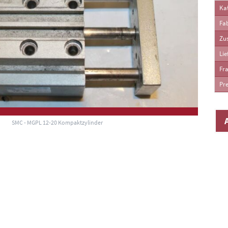
Kat
Fab
Zu
Lie
Fra
Pre
SMC - MGPL 12-20 Kompaktzylinder