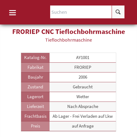
FRORIEP CNC Tieflochbohr­maschine
Tieflochbohr­maschine
Katalog-Nr.
AY1001
Fabrikat
FRORIEP
Baujahr
2006
Zustand
Gebraucht
Lagerort
Wetter
Lieferzeit
Nach Absprache
Frachtbasis
Ab Lager - Frei Verladen auf Lkw
Preis
auf Anfrage