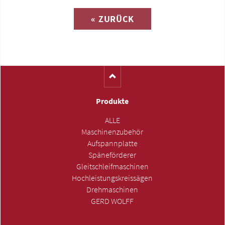
« ZURÜCK
(Katalog-Nr. AY1001)
Produkte
ALLE
Maschinenzubehör
Aufspannplatte
Späneförderer
Gleitschleifmaschinen
Hochleistungskreissägen
Drehmaschinen
GERD WOLFF