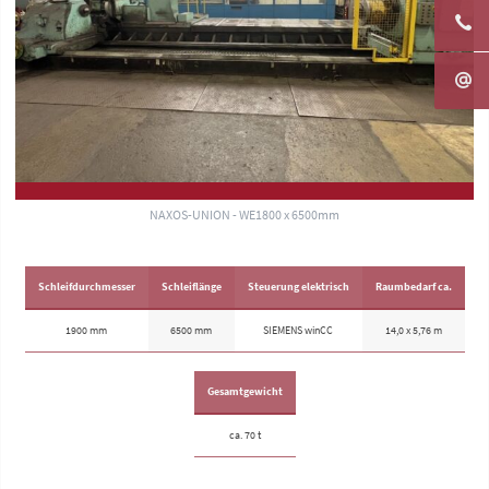
NAXOS-UNION - WE1800 x 6500mm
Schleifdurchmesser
Schleiflänge
Steuerung elektrisch
Raumbedarf ca.
1900 mm
6500 mm
SIEMENS winCC
14,0 x 5,76 m
Gesamtgewicht
ca. 70 t