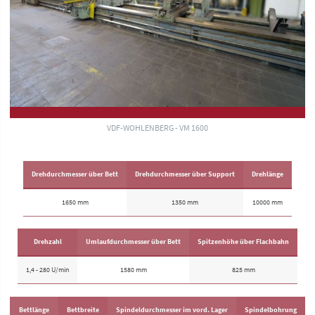
VDF-WOHLENBERG - VM 1600
Drehdurchmesser über Bett
Drehdurchmesser über Support
Drehlänge
1650 mm
1350 mm
10000 mm
Drehzahl
Umlaufdurchmesser über Bett
Spitzenhöhe über Flachbahn
1,4 - 280 U/min
1580 mm
825 mm
Bettlänge
Bettbreite
Spindeldurchmesser im vord. Lager
Spindelbohrung