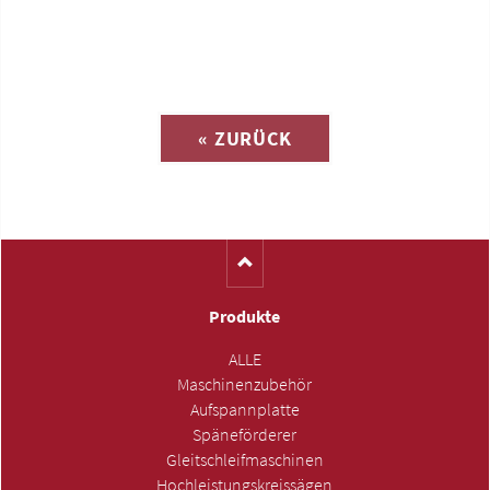
Anfrage zu
« ZURÜCK
(Katalog-Nr. AR1025)
Produkte
ALLE
Maschinenzubehör
Aufspannplatte
Späneförderer
Gleitschleifmaschinen
Hochleistungskreissägen