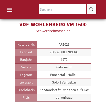
VDF-WOHLENBERG VM 1600
Schwerdreh­maschine
Katalog-Nr.
AR1025
Fabrikat
VDF-WOHLENBERG
Baujahr
1972
Zustand
Gebraucht
Lagerort
Ennepetal - Halle 1
Lieferzeit
Sofort Verfügbar
Frachtbasis
Ab Standort frei verladen auf LKW
Preis
auf Anfrage