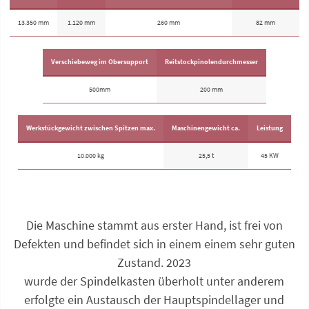
13.350 mm
1.120 mm
260 mm
82 mm
Verschiebeweg im Obersupport
Reitstockpinolendurchmesser
500mm
200 mm
Werkstückgewicht zwischen Spitzen max.
Maschinengewicht ca.
Leistung
10.000 kg
25,5 t
45 KW
Die Maschine stammt aus erster Hand, ist frei von
Defekten und befindet sich in einem einem sehr guten
Zustand. 2023
wurde der Spindelkasten überholt unter anderem
erfolgte ein Austausch der Hauptspindellager und