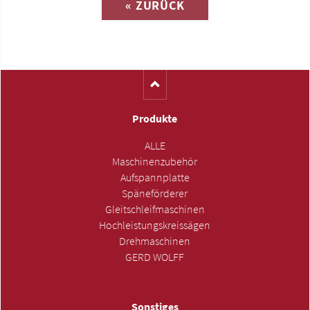
« ZURÜCK
(Katalog-Nr. AR1020)
Produkte
ALLE
Maschinenzubehör
Aufspannplatte
Späneförderer
Gleitschleifmaschinen
Hochleistungskreissägen
Drehmaschinen
GERD WOLFF
Sonstiges