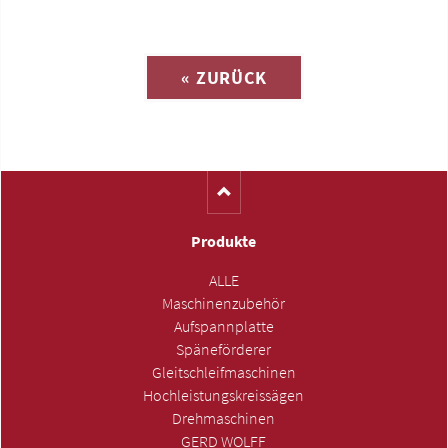
Anfrage zu
« ZURÜCK
(Katalog-Nr. AR1011)
Produkte
ALLE
Maschinenzubehör
Aufspannplatte
Späneförderer
Gleitschleifmaschinen
Hochleistungskreissägen
Drehmaschinen
GERD WOLFF