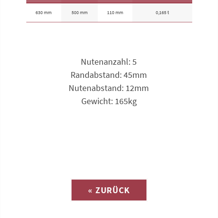
630 mm
500 mm
110 mm
0,165 t
Nutenanzahl: 5
Randabstand: 45mm
Nutenabstand: 12mm
Gewicht: 165kg
Anfrage zu
« ZURÜCK
(Katalog-Nr. A1997)