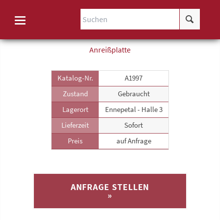
Anreiß­platte
Katalog-Nr.
A1997
Zustand
Gebraucht
Lagerort
Ennepetal - Halle 3
Lieferzeit
Sofort
Preis
auf Anfrage
ANFRAGE STELLEN
»