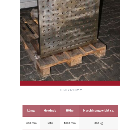
- 1020 x 690 mm
Länge
Gewinde
Höhe
Maschinengewicht ca.
690 mm
M16
1020 mm
360 kg