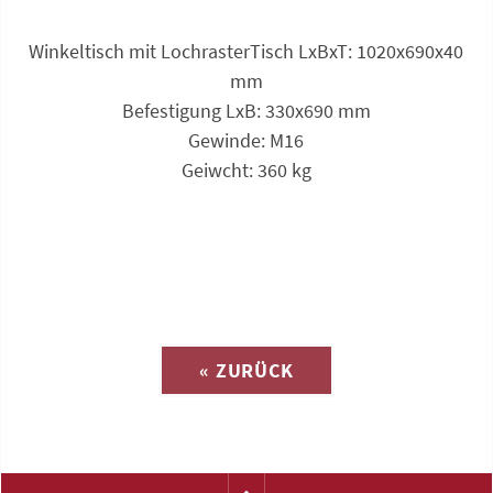
Winkeltisch mit LochrasterTisch LxBxT: 1020x690x40
mm
Befestigung LxB: 330x690 mm
Gewinde: M16
Geiwcht: 360 kg
Anfrage zu
« ZURÜCK
(Katalog-Nr. A1682)