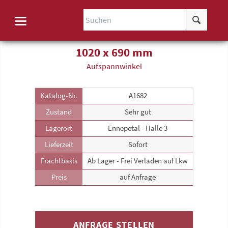
1020 x 690 mm
Aufspannwinkel
Katalog-Nr.
A1682
Zustand
Sehr gut
Lagerort
Ennepetal - Halle 3
Lieferzeit
Sofort
Frachtbasis
Ab Lager - Frei Verladen auf Lkw
Preis
auf Anfrage
ANFRAGE STELLEN