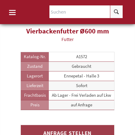
Vierbackenfutter Ø600 mm
Futter
Katalog-Nr.
A1572
Zustand
Gebraucht
Lagerort
Ennepetal - Halle 3
Lieferzeit
Sofort
Frachtbasis
Ab Lager - Frei Verladen auf Lkw
Preis
auf Anfrage
ANFRAGE STELLEN