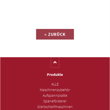
Anfrage zu
« ZURÜCK
(Katalog-Nr. A1572)
Produkte
ALLE
Maschinenzubehör
Aufspannplatte
Späneförderer
Gleitschleifmaschinen