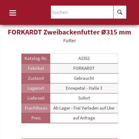
FORKARDT Zweibackenfutter Ø315 mm
Futter
Katalog-Nr.
A1552
Fabrikat
FORKARDT
Zustand
Gebraucht
Lagerort
Ennepetal - Halle 3
Lieferzeit
Sofort
Frachtbasis
Ab Lager - Frei Verladen auf Lkw
Preis
auf Anfrage