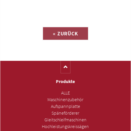
Anfrage zu
« ZURÜCK
(Katalog-Nr. A1552)
Produkte
ALLE
Maschinenzubehör
Aufspannplatte
Späneförderer
Gleitschleifmaschinen
Hochleistungskreissägen