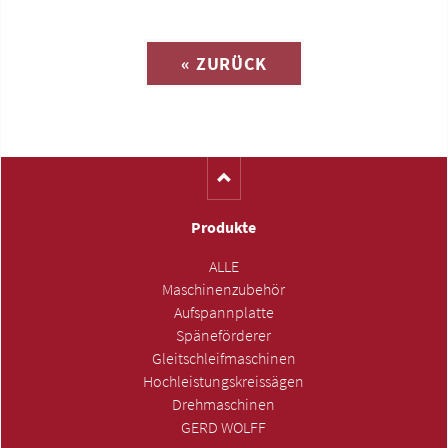
Anfrage zu
« ZURÜCK
(Katalog-Nr. A1548)
Produkte
ALLE
Maschinenzubehör
Aufspannplatte
Späneförderer
Gleitschleifmaschinen
Hochleistungskreissägen
Drehmaschinen
GERD WOLFF