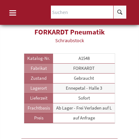
FORKARDT Pneumatik
Schraubstock
Katalog-Nr.
A1548
Fabrikat
FORKARDT
Zustand
Gebraucht
Lagerort
Ennepetal - Halle 3
Lieferzeit
Sofort
Frachtbasis
Ab Lager - Frei Verladen auf L
Preis
auf Anfrage