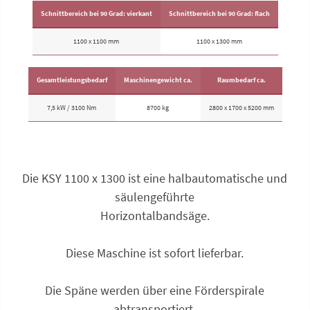
Schnittbereich bei 90 Grad: vierkant
Schnittbereich bei 90 Grad: flach
1100 x 1100 mm
1100 x 1300 mm
Gesamtleistungsbedarf
Maschinengewicht ca.
Raumbedarf ca.
7,5 kW / 3100 Nm
8700 kg
2800 x 1700 x 5200 mm
Die KSY 1100 x 1300 ist eine halb­automatische und
säulengeführte
Horizontalband­säge.
Diese Maschine ist sofort lieferbar.
Die Späne werden über eine Förderspirale
abtransportiert.