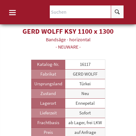
GERD WOLFF KSY 1100 x 1300
Band­säge - horizontal
- NEUWARE -
Katalog-Nr.
16117
Fabrikat
GERD WOLFF
Ursprungsland
Türkei
Zustand
Neu
Lagerort
Ennepetal
Lieferzeit
Sofort
Frachtbasis
ab Lager, frei LKW
Preis
auf Anfrage