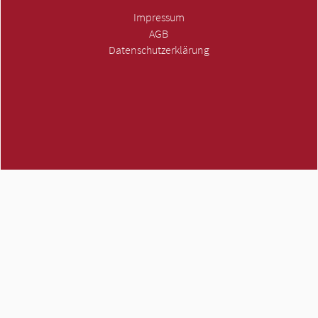
Impressum
AGB
Datenschutzerklärung
Die ATMH Eigenmarke
ATMH Werkzeugmaschinen GmbH | Scharpenberger Str. 96-98 |
58256 Ennepetal | Telefon 02333 - 403 43 70 | E-Mail
info@atmh.de