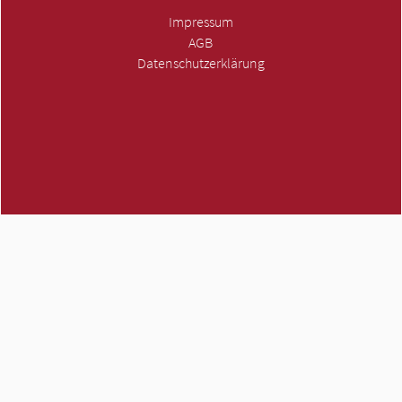
Impressum
AGB
Datenschutzerklärung
Die ATMH Eigenmarke
ATMH Werkzeugmaschinen GmbH | Scharpenberger Str. 96-98 |
58256 Ennepetal | Telefon 02333 - 403 43 70 | E-Mail
info@atmh.de